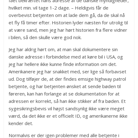
fået bekræftet hans adresse af de danske myndigheder,
hvilket min. vil tage 1-2 dage. – Heldigvis får de
overbevist betjenten om at lade dem gå, da de skal nå
et fly få timer efter. Historien lyder næsten for utrolig til
at være sand, men jeg har hørt historien fra flere vidner
i bilen, så den skulle være god nok.
Jeg har aldrig hørt om, at man skal dokumentere sin
danske adresse i forbindelse med at køre bil i USA, og
jeg har hellere ikke kunne finde information om det.
Amerikanere jeg har snakket med, ser lige så forbavset
ud. Dog tilføjer de, at der findes emsige highway patrol
betjente, og har betjenten ønsket at sende bøden til
føreren, kan han forlange at se dokumentation for at
adressen er korrekt, så han ikke stikker af fra bøden. Et
sygesikringsbevis vil højst sandsynlig ikke være meget
værd, da det ikke er et officielt ID, og amerikanerne ikke
kender det.
Normalvis er der igen problemer med alle betjente i