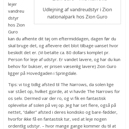
lejer
Udlejning af vandreudstyr i Zion
vandreu
nationalpark hos Zion Guro
dstyr
hos Zion
Guro
kan du afhente dit tøj om eftermiddagen, dagen før du
skal bruge det, og aflevere det blot tilbage uanset hvor
beskidt det er. (Vi betalte ca. 80 dollars komplet pr.
Person for leje af udstyr. Er vandet lavere, og har du kun
behov for bukser, er prisen væsenlig lavere) Zion Guro
ligger på Hovedgaden i Springdale.
Tips: vi tog tidlig afsted til The Narrows, da solen lige
var stået op, hvilket gjorde, at vi havde The Narrows for
os selv. Dermed var der ro, og vi fik en fantastisk
oplevelse af solen på vej op. Jeg har set flere, også på
nettet, “daller” afsted i deres kondisko og bare-fødder,
hvorfor ikke få en fantastisk tur, ved at leje nogen
ordentlig udstyr. – hvor mange gange kommer du til at