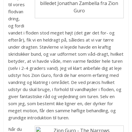
billedet Jonathan Zambella fra Zion
til vores
Guro
flodvan
dring,
og fordi
vandet i floden stod meget højt (det gør det for- og
efterår), fik vi en heldragt på, således at vi var tørre
under dragten. Støvlerne vi lejede havde en kraftig
skridsikker bund, og var udformet som våd-dragt, hvilket
betyder, at vi havde våde, men varme fødder hele turen
(selv i 2-4 graders vand). Jeg vil klart anbefale dig at leje
udstyr hos Zion Guro, fordi de har enorm erfaring med
vandring og klatring i området. De ved præcis hvilket
udstyr du skal bruge, i forhold til vandhøjder i floden, og
giver fantastiske råd og vejledning om turen. Selv en
som jeg, som bestemt ikke ligner en, der dyrker for
meget motion, får den samme høflige behandling, og
grundige introduktion til turen.
Når du