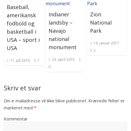
Baseball,
Indianer
Zion
amerikansk
landsby –
National
fodbold og
Navajo
Park
basketball i
national
USA – sport i
19. januar 2017
monument
USA
2
23. april 2016
11. juli 2016
1
0
Skriv et svar
Din e-mailadresse vil ikke blive publiceret.
Krævede felter er
markeret med
*
Kommentar