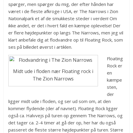
spørger, men spørger du mig, der efter hånden har
været i de fleste afkroge i USA, er The Narrows i Zion
Nationalpark et af de smukkeste steder i verden! Om
ikke andet, er det i hvert fald en kæmpe oplevelse! Der
er flere højdepunkter op langs The Narrows, men jeg vil
klart anbefale dig at flodvandre op til Floating Rock, som
ses på billedet øverst i artiklen.
Floating
Rock er
Midt ude i floden nær Floating rock i
en
The Zion Narrows
kæmpe
sten,
der
ligger midt ude i floden, og ser ud som om, at den
kommer flydende (der af navnet). Floating Rock ligger
også ca. Halvvejs på turen op gennem The Narrows, og
det tager ca. 2-4 timer at gå der op, her har du også
passeret de fleste større højdepunkter på turen. Større