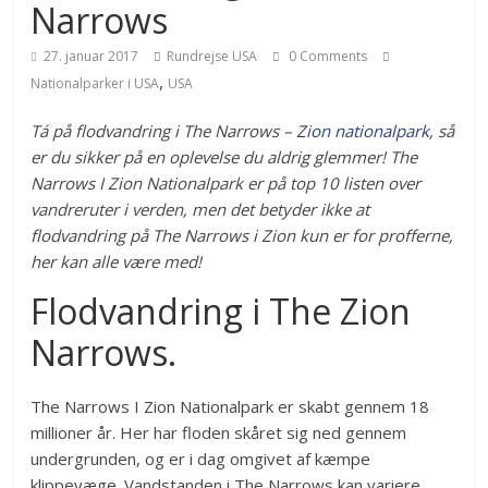
Narrows
27. januar 2017
Rundrejse USA
0 Comments
,
Nationalparker i USA
USA
Tá på flodvandring i The Narrows –
Zion
nationalpark
, så
er du sikker på en oplevelse du aldrig glemmer! The
Narrows I Zion Nationalpark er på top 10 listen over
vandreruter i verden, men det betyder ikke at
flodvandring på The Narrows i Zion kun er for profferne,
her kan alle være med!
Flodvandring i The Zion
Narrows.
The Narrows I Zion Nationalpark er skabt gennem 18
millioner år. Her har floden skåret sig ned gennem
undergrunden, og er i dag omgivet af kæmpe
klippevæge.
Vandstanden i The Narrows kan variere,