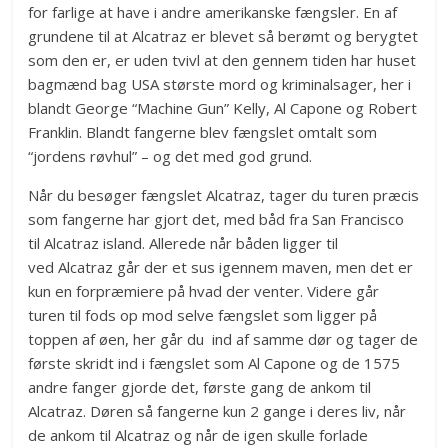
for farlige at have i andre amerikanske fængsler. En af
grundene til at Alcatraz er blevet så berømt og berygtet
som den er, er uden tvivl at den gennem tiden har huset
bagmænd bag USA største mord og kriminalsager, her i
blandt George “Machine Gun” Kelly, Al Capone og Robert
Franklin. Blandt fangerne blev fængslet omtalt som
“jordens røvhul” – og det med god grund.
Når du besøger fængslet Alcatraz, tager du turen præcis
som fangerne har gjort det, med båd fra San Francisco
til Alcatraz island. Allerede når båden ligger til
ved Alcatraz går der et sus igennem maven, men det er
kun en forpræmiere på hvad der venter. Videre går
turen til fods op mod selve fængslet som ligger på
toppen af øen, her går du ind af samme dør og tager de
første skridt ind i fængslet som Al Capone og de 1575
andre fanger gjorde det, første gang de ankom til
Alcatraz. Døren så fangerne kun 2 gange i deres liv, når
de ankom til Alcatraz og når de igen skulle forlade