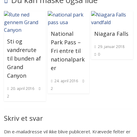
Du kan måske også lide
National
Niagara Falls
Sti og
Park Pass –
29. januar 2018
vandrerute
Fri entre til
0
til bunden af
nationalpark
Grand
er
Canyon
24. april 2016
20. april 2016
2
2
Skriv et svar
Din e-mailadresse vil ikke blive publiceret.
Krævede felter er