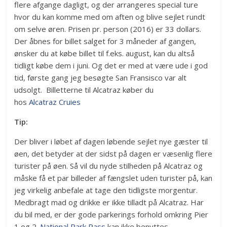
flere afgange dagligt, og der arrangeres special ture
hvor du kan komme med om aften og blive sejlet rundt
om selve øren. Prisen pr. person (2016) er 33 dollars.
Der åbnes for billet salget for 3 måneder af gangen,
ønsker du at købe billet til f.eks. august, kan du altså
tidligt købe dem i juni. Og det er med at være ude i god
tid, første gang jeg besøgte San Fransisco var alt
udsolgt. Billetterne til Alcatraz køber du
hos
Alcatraz Cruies
Tip:
Der bliver i løbet af dagen løbende sejlet nye gæster til
øen, det betyder at der sidst på dagen er væsenlig flere
turister på øen. Så vil du nyde stilheden på Alcatraz og
måske få et par billeder af fængslet uden turister på, kan
jeg virkelig anbefale at tage den tidligste morgentur.
Medbragt mad og drikke er ikke tilladt på Alcatraz. Har
du bil med, er der gode parkerings forhold omkring Pier
1 og 2.
National Park Pass
kan ikke benyttes.