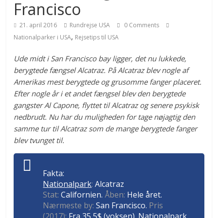
Francisco
21. april 2016
Rundrejse USA
0 Comments
,
Nationalparker i USA
Rejsetips til USA
Ude midt i San Francisco bay ligger, det nu lukkede,
berygtede fængsel Alcatraz. På Alcatraz blev nogle af
Amerikas mest berygtede og grusomme fanger placeret.
Efter nogle år i et andet fængsel blev den berygtede
gangster Al Capone, flyttet til Alcatraz og senere psykisk
nedbrudt. Nu har du muligheden for tage nøjagtig den
samme tur til Alcatraz som de mange berygtede fanger
blev tvunget til.
Fakta:
Nationalpark
:
Alcatraz
Stat:
Californien.
Åben:
Hele året.
Nærmeste by:
San Francisco.
Pris
(2017):
Fra 35,5$ (voksen).
Nationalpark